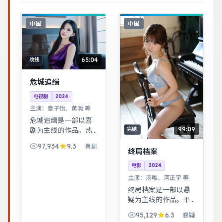
中国
中国
65:04
院线
危城追缉
电视剧
2024
主演：
章子怡、黄渤 等
危城追缉是一部以喜
99:09
剧为主线的作品。热
完结
血与幽默并存，友情
97,934
9.3
喜剧
与信念贯穿始终，适
终局档案
合全家观看。武侠江
电影
2024
湖中的道义抉择，动
主演：
汤唯、河正宇 等
作设计利落，意境悠
终局档案是一部以悬
远。
疑为主线的作品。平
凡小人物在时代浪潮
95,129
6.3
悬疑
里做出艰难抉择，最