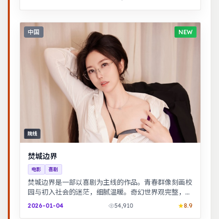
中国
NEW
院线
焚城边界
电影
喜剧
焚城边界是一部以喜剧为主线的作品。青春群像刻画校
园与初入社会的迷茫，细腻温暖。奇幻世界观完整，伏
笔回收利落，适合系列化追看。
2026-01-04
54,910
8.9