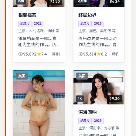
73:50
86:24
热播
连载中
银翼档案
终局边界
纪录片
2022
纪录片
2018
主演：
木村拓哉、汤唯 等
主演：
周迅、梁朝伟 等
银翼档案是一部以喜
终局边界是一部以动
剧为主线的作品。历
作为主线的作品。青
史背景下的小人物命
春群像刻画校园与初
93,892
7.4
93,614
8.2
喜剧
动作
运，细节考究，叙事
入社会的迷茫，细腻
沉稳。根据真实事件
温暖。跨时空叙事结
改编，纪实感强，表
构精巧，前后呼应，
演克制而富有张力。
二刷可发现更多细
美国
英国
节。
99:30
4K
深海回响
纪录片
2019
主演：
河正宇、刘亦菲 等
深海回响是一部以爱