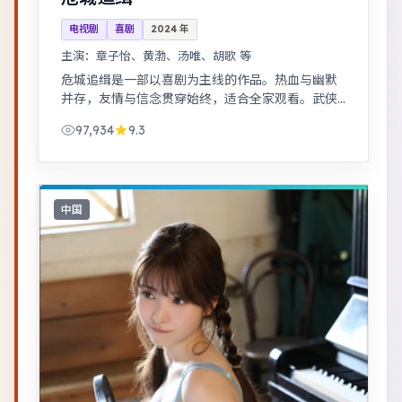
电视剧
喜剧
2024
年
主演：
章子怡、黄渤、汤唯、胡歌 等
危城追缉是一部以喜剧为主线的作品。热血与幽默
并存，友情与信念贯穿始终，适合全家观看。武侠
江湖中的道义抉择，动作设计利落，意境悠远。
97,934
9.3
中国