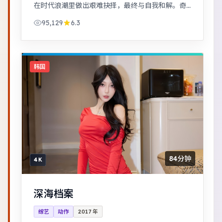
在时代浪潮里做出艰难抉择，最终与自我和解。奇
幻世界观完整，伏笔回收利落，适合系列化追看。
95,129
6.3
韩国
84分钟
4K
深海档案
综艺
动作
2017
年