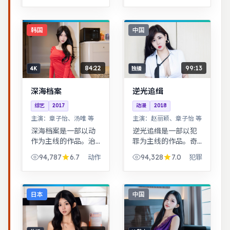
终与自我和解。奇幻
世界观完整，伏笔回
收利落，适合系列化
韩国
中国
追看。
84:22
99:13
4K
独播
深海档案
逆光追缉
综艺
2017
动漫
2018
主演：
章子怡、汤唯 等
主演：
赵丽颖、章子怡 等
深海档案是一部以动
逆光追缉是一部以犯
作为主线的作品。治
罪为主线的作品。奇
愈系日常流，节奏舒
幻世界观完整，伏笔
94,787
6.7
94,328
7.0
动作
犯罪
缓，适合放松解压观
回收利落，适合系列
看。悬疑氛围层层推
化追看。根据真实事
进，线索拼图式叙
件改编，纪实感强，
事，结局出人意料。
表演克制而富有张
日本
中国
力。