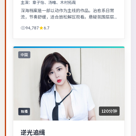
主演：
章子怡、汤唯、木村拓哉
深海档案是一部以动作为主线的作品。治愈系日常
流，节奏舒缓，适合放松解压观看。悬疑氛围层层
推进，线索拼图式叙事，结局出人意料。
94,787
6.7
中国
120分钟
独播
逆光追缉