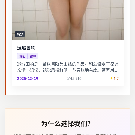
高分
迷城回响
综艺
冒险
迷城回响是一部以冒险为主线的作品。科幻设定下探讨
亲情与记忆，视觉风格鲜明，节奏张弛有度。警匪对峙
的心理战戏份突出，节奏紧凑，场面调度成熟。
2025-12-19
45,710
6.7
为什么选择我们？