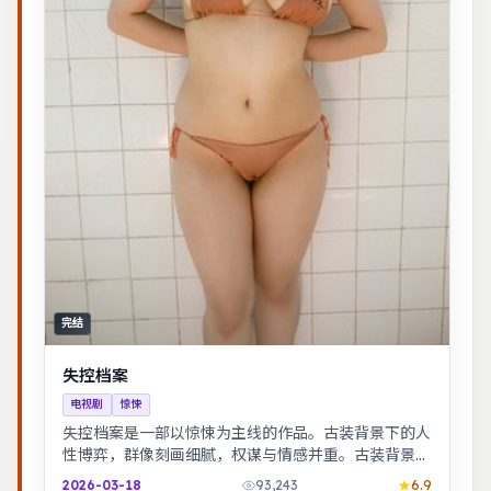
完结
失控档案
电视剧
惊悚
失控档案是一部以惊悚为主线的作品。古装背景下的人
性博弈，群像刻画细腻，权谋与情感并重。古装背景下
的人性博弈，群像刻画细腻，权谋与情感并重。
2026-03-18
93,243
6.9