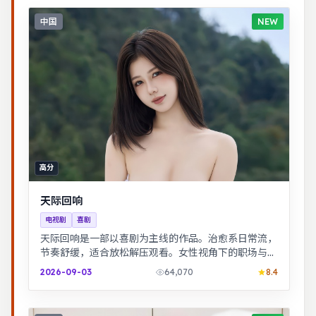
中国
NEW
高分
天际回响
电视剧
喜剧
天际回响是一部以喜剧为主线的作品。治愈系日常流，
节奏舒缓，适合放松解压观看。女性视角下的职场与家
庭平衡议题，台词犀利，共鸣感强。
2026-09-03
64,070
8.4