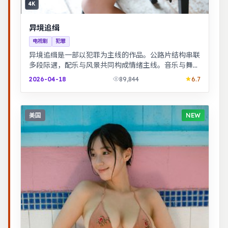
4K
异境追缉
电视剧
犯罪
异境追缉是一部以犯罪为主线的作品。公路片结构串联
多段际遇，配乐与风景共同构成情绪主线。音乐与舞蹈
推动剧情，舞台感强，视听体验突出。
2026-04-18
89,844
6.7
美国
NEW