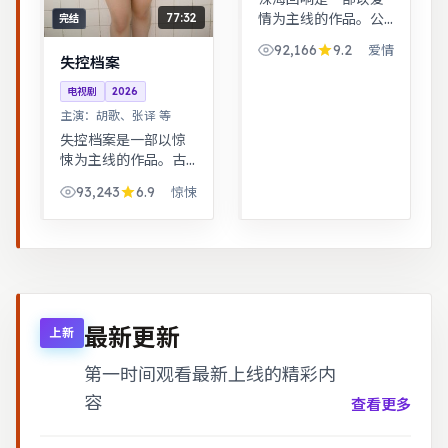
情为主线的作品。公
77:32
完结
路片结构串联多段际
92,166
9.2
爱情
遇，配乐与风景共同
失控档案
构成情绪主线。跨时
电视剧
2026
空叙事结构精巧，前
主演：
胡歌、张译 等
后呼应，二刷可发现
更多细节。
失控档案是一部以惊
悚为主线的作品。古
装背景下的人性博
93,243
6.9
惊悚
弈，群像刻画细腻，
权谋与情感并重。古
装背景下的人性博
弈，群像刻画细腻，
权谋与情感并重。
最新更新
上新
第一时间观看最新上线的精彩内
容
查看更多