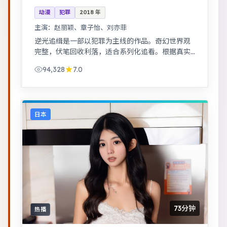
动漫
犯罪
2018
年
主演：
赵丽颖、章子怡、刘亦菲
逆光追缉是一部以犯罪为主线的作品。奇幻世界观
完整，伏笔回收利落，适合系列化追看。根据真实
事件改编，纪实感强，表演克制而富有张力。
94,328
7.0
日本
73分钟
热播