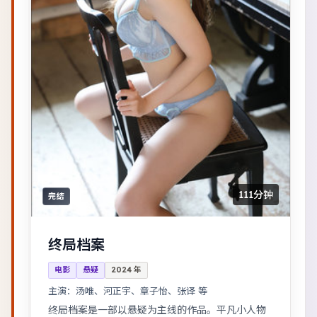
111分钟
完结
终局档案
电影
悬疑
2024
年
主演：
汤唯、河正宇、章子怡、张译 等
终局档案是一部以悬疑为主线的作品。平凡小人物