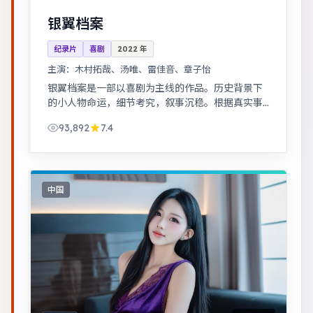
银翼档案
纪录片
喜剧
2022
年
主演：
木村拓哉、汤唯、雷佳音、章子怡
银翼档案是一部以喜剧为主线的作品。历史背景下
的小人物命运，细节考究，叙事沉稳。根据真实事
件改编，纪实感强，表演克制而富有张力。
93,892
7.4
中国