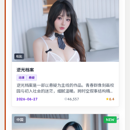
杜比
逆光档案
动漫
悬疑
逆光档案是一部以悬疑为主线的作品。青春群像刻画校
园与初入社会的迷茫，细腻温暖。跨时空叙事结构精
巧，前后呼应，二刷可发现更多细节。
2026-06-27
46,557
6.4
中国
NEW