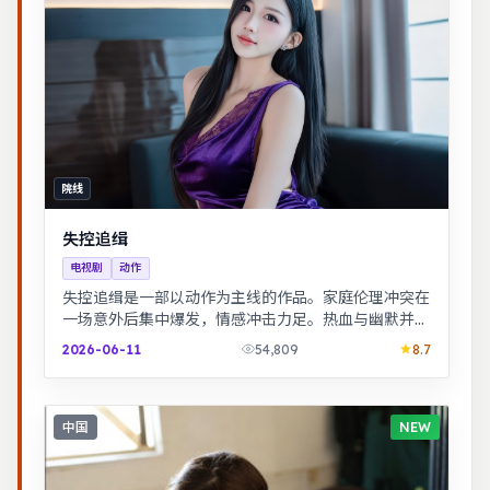
院线
失控追缉
电视剧
动作
失控追缉是一部以动作为主线的作品。家庭伦理冲突在
一场意外后集中爆发，情感冲击力足。热血与幽默并
存，友情与信念贯穿始终，适合全家观看。
2026-06-11
54,809
8.7
中国
NEW