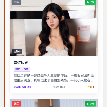
中国
NEW
连载中
霓虹边界
综艺
战争
霓虹边界是一部以战争为主线的作品。一桩旧案因新证
据重启调查，真相远比表面更加残酷。平凡小人物在时
代浪潮里做出艰难抉择，最终与自我和解。
2026-08-24
24,885
8.4
韩国
NEW